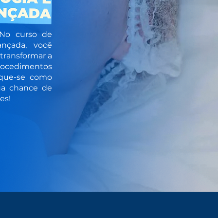
 No curso de
ançada, você
transformar a
rocedimentos
que-se como
ua chance de
es!