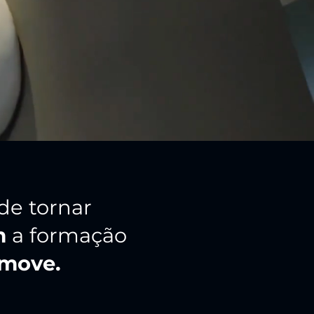
de tornar
m
a formação
 move.