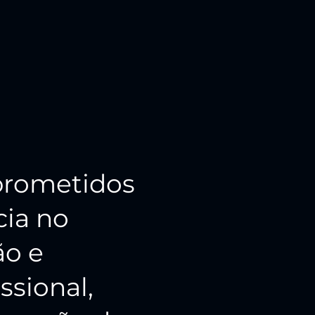
rometidos
cia no
ão e
ssional,