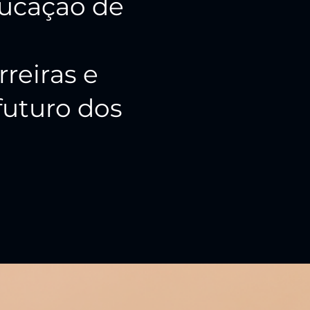
ucação de
a
rreiras e
futuro dos