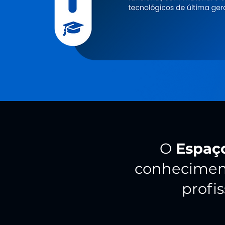
O
Espaço
conhecimen
profi