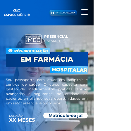
PRESENCIAL
EM MACEIÓ
Seu passaporte para atuar em hospitais e
centros de saúde. O curso capacita para
gestão de medicamentos, práticas clínicas
avançadas e segurança no cuidado ao
paciente, ampliando suas oportunidades em
um setor essencial e promissor.
Matricule-se já!
DURAÇÃO
XX MESES