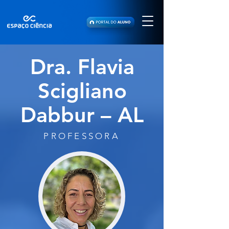
Dra. Flavia
Scigliano
Dabbur – AL
PROFESSORA