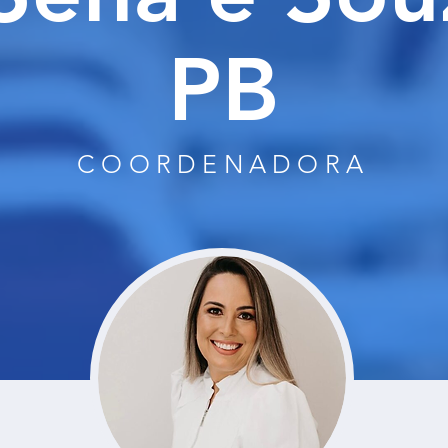
PB
COORDENADORA