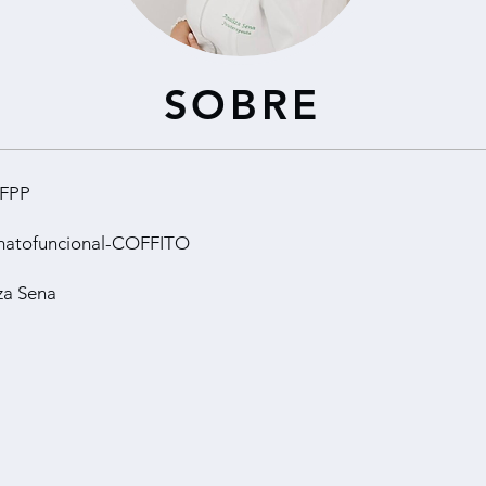
SOBRE
UFPP
ermatofuncional-COFFITO
za Sena