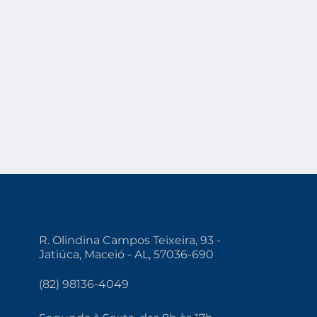
R. Olindina Campos Teixeira, 93 -
Jatiúca, Maceió - AL, 57036-690
(82) 98136-4049