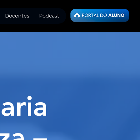
Docentes
Podcast
aria
za –