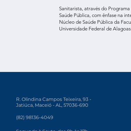
Sanitarista, através do Program
Saúde Pública, com ênfase na int
Núcleo de Saúde Pública da Facu
Universidade Federal de Alagoas
R. Olindina Campos Teixeira, 93 -
Jatiúca, Maceió - AL, 57036-690
(82) 98136-4049