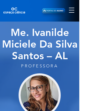
Me. Ivanilde
Miciele Da Silva
Santos – AL
PROFESSORA